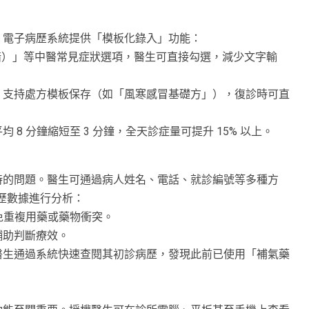
。電子病歷系統提供「模板化錄入」功能：
 紫暗）」等中醫常見症狀選項，醫生可直接勾選，減少文字輸
，支持處方模板保存（如「風寒感冒基礎方」），復診時可直
 分鐘縮短至 3 分鐘，全天診症量可提升 15% 以上。
時的問題。醫生可通過病人姓名、電話、就診編號等多種方
歷數據進行分析：
免重複用藥或藥物衝突。
輔助判斷療效。
醫生通過系統快速查閱其初診病歷，發現此前已使用「補氣藥