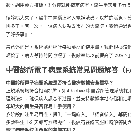
狀、調用藥方模板，3 分鐘就能搞定病歷，醫生半天能多看 5-
復診病人來了，醫生在電腦上輸入電話號碼，以前的脈象、
快多了。有一次，一位病人要轉去市裡的大醫院，我們通過
了好多事』。
最意外的是，系統還能統計每種藥材的使用量，我們根據這
輕鬆了，病人等待時間也短了，復診率比以前提高了 20%。
中醫診所電子病歷系統常見問題解答（F
中醫診所電子病歷系統是否符合醫療數據安全標準？
正規系統均符合相關標準，如Adaptive 中醫診所管理系
理辦法》，確保病人訊息不泄露，並支持數據本地存儲和定
年紀大的醫生是否容易上手使用？
系統設計注重易用性，提供「一鍵錄入」「語音輸入」等簡化
多數醫生 1-2 天即可熟練操作，後續有在線客服即時解答問
電子病歷系統與西醫的有何不同？