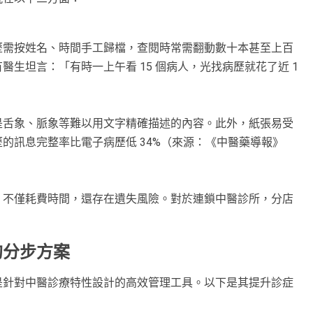
歷需按姓名、時間手工歸檔，查閱時常需翻動數十本甚至上百
醫生坦言：「有時一上午看 15 個病人，光找病歷就花了近 1
是舌象、脈象等難以用文字精確描述的內容。此外，紙張易受
的訊息完整率比電子病歷低 34%（來源：《中醫藥導報》
。不僅耗費時間，還存在遺失風險。對於連鎖中醫診所，分店
的分步方案
是針對中醫診療特性設計的高效管理工具。以下是其提升診症