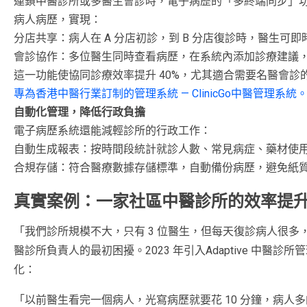
連鎖中醫診所或多醫生會診時，電子病歷的「多終端同步」
病人病歷，實現：
分店共享：病人在 A 分店初診，到 B 分店復診時，醫生可
會診協作：多位醫生同時查看病歷，在系統內添加診療建議
這一功能使協同診療效率提升 40%，尤其適合需要名醫會診
專為香港中醫行業訂制的管理系統 — ClinicGo中醫管理系統
自動化管理，降低行政負擔
電子病歷系統還能減輕診所的行政工作：
自動生成報表：按時間段統計就診人數、常見病症、藥材使
合規存儲：符合醫療數據存儲標準，自動備份病歷，避免紙
真實案例：一家社區中醫診所的效率提
「我們診所規模不大，只有 3 位醫生，但每天復診病人很
醫診所負責人的最初困擾。2023 年引入Adaptive 中
化：
「以前醫生看完一個病人，光寫病歷就要花 10 分鐘，病