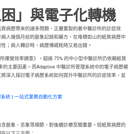
之困」與電子化轉機
紙質病歷帶來的諸多問題，正嚴重製約着中醫診所的診症效
診病人幾個月前的脈象記錄和藥方，在堆積如山的紙質病歷中
確性；病人轉診時，病歷傳遞耗時又易出錯。
醫診所運營效率調查》，超過 75% 的中小型中醫診所仍依賴紙質
的主要因素。而Adaptive 中醫診所管理系統中的電子病歷模
文將深入探討電子病歷系統如何提升中醫診所的診症效率，並
理系統 | 一站式業務自動化方案
包含脈象、舌象等細節，對後續診療至關重要。但紙質病歷的
現在以下三方面：