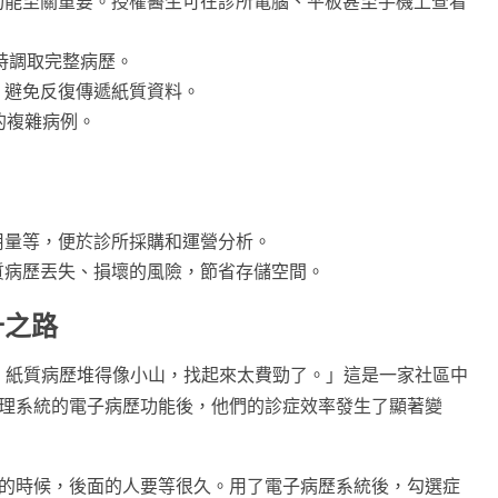
功能至關重要。授權醫生可在診所電腦、平板甚至手機上查看
即時調取完整病歷。
，避免反復傳遞紙質資料。
的複雜病例。
。
用量等，便於診所採購和運營分析。
質病歷丟失、損壞的風險，節省存儲空間。
升之路
多，紙質病歷堆得像小山，找起來太費勁了。」這是一家社區中
醫診所管理系統的電子病歷功能後，他們的診症效率發生了顯著變
人多的時候，後面的人要等很久。用了電子病歷系統後，勾選症