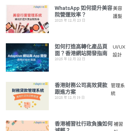
WhatsApp 如何提升美容
美容
院營運效率？
護髮
2025 年 12 月 23 日
如何打造高轉化產品頁
UI/UX
面？香港網站開發指南
設計
2025 年 12 月 22 日
香港財務公司高效貸款
管理系
跟進方案
統
2025 年 12 月 19 日
香港補習社行政負擔如何
補習
減輕？