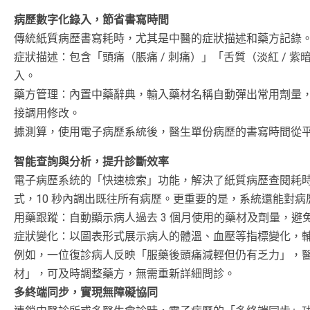
病歷數字化錄入，節省書寫時間
傳統紙質病歷書寫耗時，尤其是中醫的症狀描述和藥方記錄
症狀描述：包含「頭痛（脹痛 / 刺痛）」「舌質（淡紅 /
入。
藥方管理：內置中藥辭典，輸入藥材名稱自動彈出常用劑量
接調用修改。
據測算，使用電子病歷系統後，醫生單份病歷的書寫時間從平均 8
智能查詢與分析，提升診斷效率
電子病歷系統的「快速檢索」功能，解決了紙質病歷查閱耗
式，10 秒內調出既往所有病歷。更重要的是，系統還能對病
用藥跟蹤：自動顯示病人過去 3 個月使用的藥材及劑量，避
症狀變化：以圖表形式展示病人的體溫、血壓等指標變化，
例如，一位復診病人反映「服藥後頭痛減輕但仍有乏力」，
材」，可及時調整藥方，無需重新詳細問診。
多終端同步，實現無障礙協同