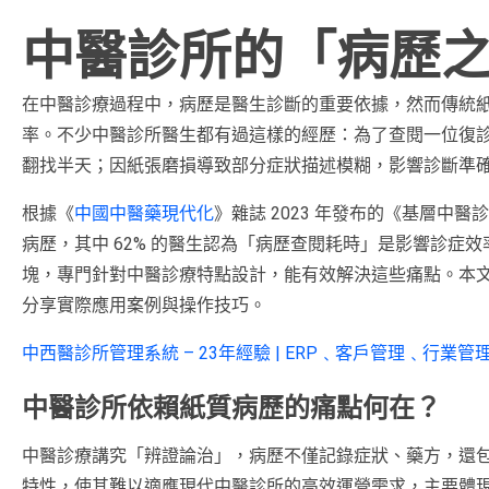
中醫診所的「病歷
在中醫診療過程中，病歷是醫生診斷的重要依據，然而傳統
率。不少中醫診所醫生都有過這樣的經歷：為了查閱一位復
翻找半天；因紙張磨損導致部分症狀描述模糊，影響診斷準
根據《
中國中醫藥現代化
》雜誌 2023 年發布的《基層中
病歷，其中 62% 的醫生認為「病歷查閱耗時」是影響診症效率
塊，專門針對中醫診療特點設計，能有效解決這些痛點。本
分享實際應用案例與操作技巧。
中西醫診所管理系統 – 23年經驗 | ERP﹑客戶管理﹑行業管
中醫診所依賴紙質病歷的痛點何在？
中醫診療講究「辨證論治」，病歷不僅記錄症狀、藥方，還
特性，使其難以適應現代中醫診所的高效運營需求，主要體