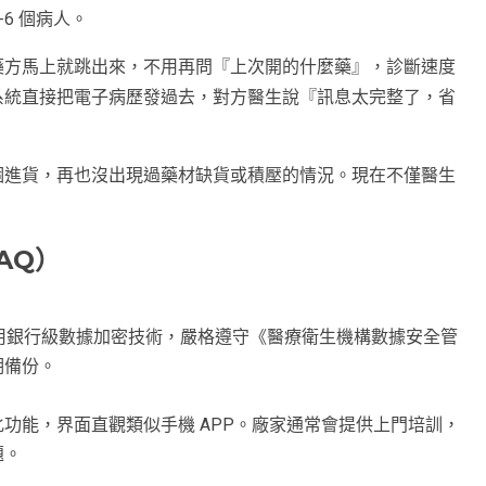
6 個病人。
藥方馬上就跳出來，不用再問『上次開的什麼藥』，診斷速度
系統直接把電子病歷發過去，對方醫生說『訊息太完整了，省
個進貨，再也沒出現過藥材缺貨或積壓的情況。現在不僅醫生
」
AQ）
統採用銀行級數據加密技術，嚴格遵守《醫療衛生機構數據安全管
期備份。
功能，界面直觀類似手機 APP。廠家通常會提供上門培訓，
題。