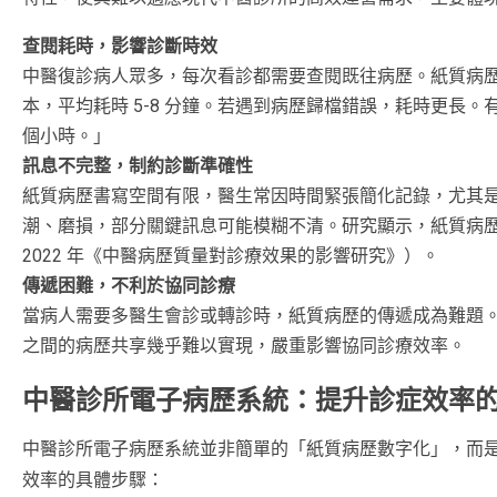
查閱耗時，影響診斷時效
中醫復診病人眾多，每次看診都需要查閱既往病歷。紙質病
本，平均耗時 5-8 分鐘。若遇到病歷歸檔錯誤，耗時更長。有
個小時。」
訊息不完整，制約診斷準確性
紙質病歷書寫空間有限，醫生常因時間緊張簡化記錄，尤其
潮、磨損，部分關鍵訊息可能模糊不清。研究顯示，紙質病歷
2022 年《中醫病歷質量對診療效果的影響研究》）。
傳遞困難，不利於協同診療
當病人需要多醫生會診或轉診時，紙質病歷的傳遞成為難題
之間的病歷共享幾乎難以實現，嚴重影響協同診療效率。
中醫診所電子病歷系統：提升診症效率
中醫診所電子病歷系統並非簡單的「紙質病歷數字化」，而
效率的具體步驟：