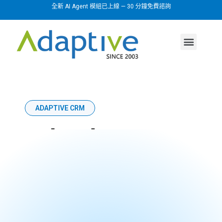
全新 AI Agent 模組已上線 — 30 分鐘免費諮詢
AI agent
行業方案
關於我們
ADAPTIVE CRM
Adaptive
CRM 系統
為企業提供全方位的管理視角，賦予企業更完善
的客戶交流能力， 最大化客戶收益率，是創新的