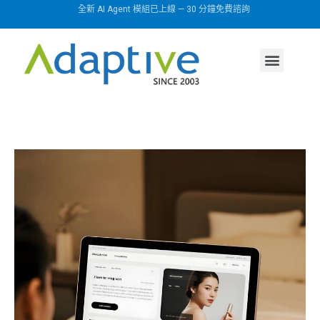
全新 AI Agent 模組已上線 — 30 分鐘免費諮詢
AI agent
行業方案
關於我們