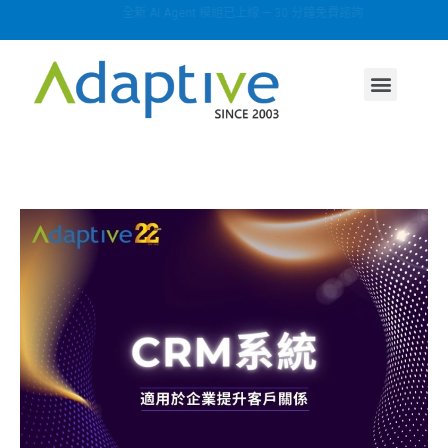
全新 AI Agent 模組已上線 — 30 分鐘免費諮詢
AI agent
行業方案
關於我們