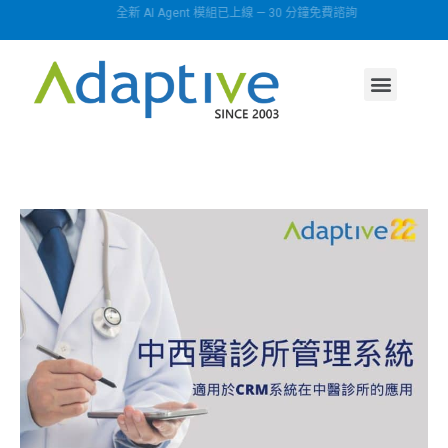
全新 AI Agent 模組已上線 — 30 分鐘免費諮詢
AI agent
行業方案
關於我們