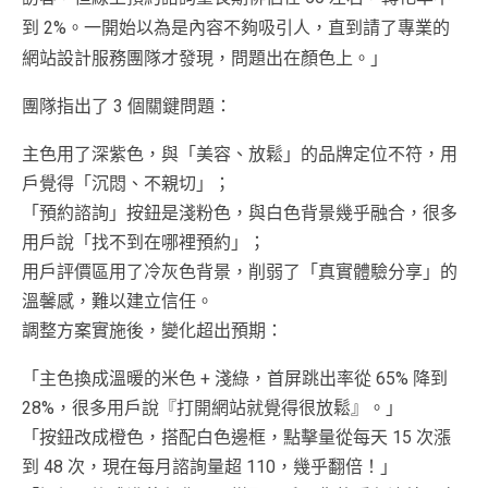
到 2%。一開始以為是內容不夠吸引人，直到請了專業的
網站設計服務團隊才發現，問題出在顏色上。」
團隊指出了 3 個關鍵問題：
主色用了深紫色，與「美容、放鬆」的品牌定位不符，用
戶覺得「沉悶、不親切」；
「預約諮詢」按鈕是淺粉色，與白色背景幾乎融合，很多
用戶說「找不到在哪裡預約」；
用戶評價區用了冷灰色背景，削弱了「真實體驗分享」的
溫馨感，難以建立信任。
調整方案實施後，變化超出預期：
「主色換成溫暖的米色 + 淺綠，首屏跳出率從 65% 降到
28%，很多用戶說『打開網站就覺得很放鬆』。」
「按鈕改成橙色，搭配白色邊框，點擊量從每天 15 次漲
到 48 次，現在每月諮詢量超 110，幾乎翻倍！」