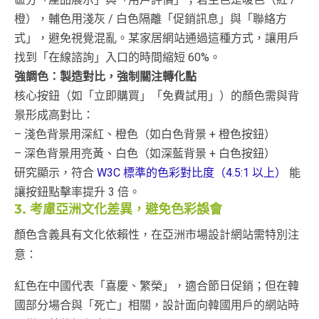
橙），輔色用淺灰 / 白色隔離「促銷訊息」與「聯絡方
式」，避免視覺混亂。某家居網站通過這種方式，讓用戶
找到「在線諮詢」入口的時間縮短 60%。
強調色：製造對比，強制關注轉化點
核心按鈕（如「立即購買」「免費試用」）的顏色需與背
景形成高對比：
– 淺色背景用深紅、橙色（如白色背景 + 橙色按鈕）
– 深色背景用亮黃、白色（如深藍背景 + 白色按鈕）
研究顯示，符合
W3C 標準的色彩對比度（4.5:1 以上）
能
讓按鈕點擊率提升 3 倍。
3. 考慮亞洲文化差異，避免色彩誤會
顏色含義具有文化依賴性，在亞洲市場設計網站需特別注
意：
紅色在中國代表「喜慶、繁榮」，適合節日促銷；但在韓
國部分場合與「死亡」相關，設計面向韓國用戶的網站時