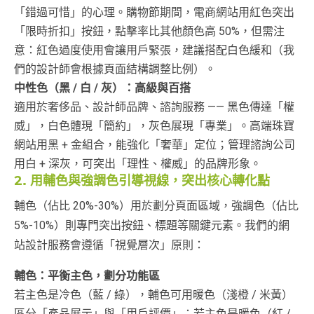
「錯過可惜」的心理。購物節期間，電商網站用紅色突出
「限時折扣」按鈕，點擊率比其他顏色高 50%，但需注
意：紅色過度使用會讓用戶緊張，建議搭配白色緩和（我
們的設計師會根據頁面結構調整比例）。
中性色（黑 / 白 / 灰）：高級與百搭
適用於奢侈品、設計師品牌、諮詢服務 —— 黑色傳達「權
威」，白色體現「簡約」，灰色展現「專業」。高端珠寶
網站用黑 + 金組合，能強化「奢華」定位；管理諮詢公司
用白 + 深灰，可突出「理性、權威」的品牌形象。
2. 用輔色與強調色引導視線，突出核心轉化點
輔色（佔比 20%-30%）用於劃分頁面區域，強調色（佔比
5%-10%）則專門突出按鈕、標題等關鍵元素。我們的網
站設計服務會遵循「視覺層次」原則：
輔色：平衡主色，劃分功能區
若主色是冷色（藍 / 綠），輔色可用暖色（淺橙 / 米黃）
區分「產品展示」與「用戶評價」；若主色是暖色（紅 /