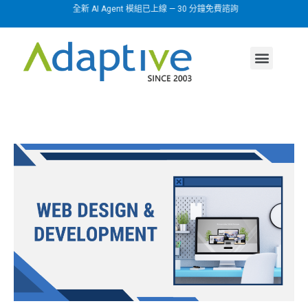
全新 AI Agent 模組已上線 — 30 分鐘免費諮詢
AI agent
行業方案
關於我們