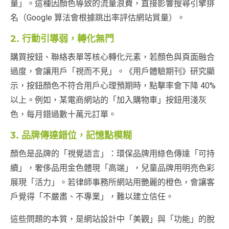
量」。這種因顏色導致的流量浪費，直接影響搜尋引擎排
名（Google 算法會根據跳出率評估網站質量）。
2. 行動引導弱，轉化無門
購買按鈕、聯絡表單等核心轉化元素，若顏色與頁面融合
過度，會讓用戶「視而不見」。《用戶體驗期刊》研究顯
示，按鈕顏色不符合用戶心理預期時，點擊率會下降 40%
以上。例如，某電商網站的「加入購物車」按鈕用淺灰
色，每月錯過數十萬元訂單。
3. 品牌傳達錯位，記憶點模糊
顏色是品牌的「視覺語言」：環保品牌用綠色傳達「可持
續」，奢侈品用金色體現「高端」，兒童品牌用明亮色彩
展現「活力」。若律師事務所網站用艷麗的橙色，會讓客
戶覺得「不嚴肅、不專業」，難以建立信任。
這些問題的本質，是網站設計中「美觀」與「功能」的脫