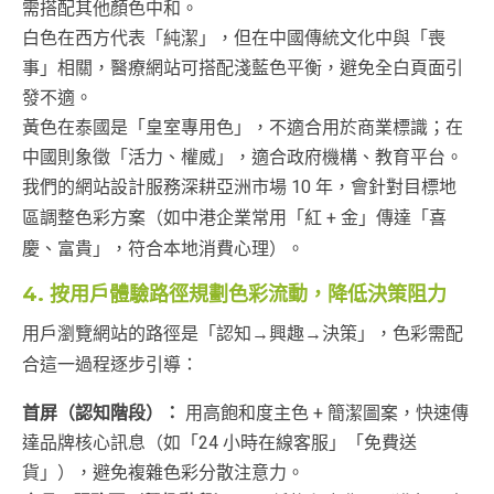
需搭配其他顏色中和。
白色在西方代表「純潔」，但在中國傳統文化中與「喪
事」相關，醫療網站可搭配淺藍色平衡，避免全白頁面引
發不適。
黃色在泰國是「皇室專用色」，不適合用於商業標識；在
中國則象徵「活力、權威」，適合政府機構、教育平台。
我們的網站設計服務深耕亞洲市場 10 年，會針對目標地
區調整色彩方案（如中港企業常用「紅 + 金」傳達「喜
慶、富貴」，符合本地消費心理）。
4. 按用戶體驗路徑規劃色彩流動，降低決策阻力
用戶瀏覽網站的路徑是「認知→興趣→決策」，色彩需配
合這一過程逐步引導：
首屏（認知階段）：
用高飽和度主色 + 簡潔圖案，快速傳
達品牌核心訊息（如「24 小時在線客服」「免費送
貨」），避免複雜色彩分散注意力。