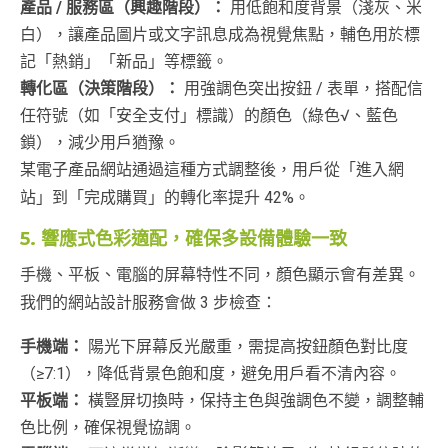
產品 / 服務區（興趣階段）：
用低飽和度背景（淺灰、米
白），讓產品圖片或文字訊息成為視覺焦點，輔色用於標
記「熱銷」「新品」等標籤。
轉化區（決策階段）：
用強調色突出按鈕 / 表單，搭配信
任符號（如「安全支付」標識）的顏色（綠色√、藍色
鎖），減少用戶猶豫。
某電子產品網站通過這種方式調整後，用戶從「進入網
站」到「完成購買」的轉化率提升 42%。
5. 響應式色彩適配，確保多設備體驗一致
手機、平板、電腦的屏幕特性不同，顏色顯示會有差異。
我們的網站設計服務會做 3 步檢查：
手機端：
陽光下屏幕反光嚴重，需提高按鈕顏色對比度
（≥7:1），降低背景色飽和度，避免用戶看不清內容。
平板端：
橫豎屏切換時，保持主色與強調色不變，調整輔
色比例，確保視覺協調。