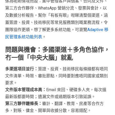
係為呢啲情境而設：集中管理客戶與個案、合同及文件、
第三方合作夥伴、WhatsApp 營銷分流、發票與會計，以
及數據分析報告，幫你「有板有眼」咁睇清整個渠道，涵
蓋簽證、投資、技術移民等常見服務類別嘅業務流程，令
團隊協作更順。想了解更多系統功能，可瀏覽
Adaptive 移
民管理系統功能列表
。
問題與機會：多國渠道＋多角色協作，
冇一個「中央大腦」就亂
多渠道項目並行：
簽證、投資、技術移民每條線都有唔同
文件清單、時限、審批節點，同時要對應唔同國家或類別
要求。
文件版本管理成本高：
Email 來回、硬碟多人夾，每次搵
最新版都要時間；遺漏文件或過期版本引致延誤。
第三方夥伴鏈條長：
審計、翻譯、教育、房產等合作方
多，對賬、傭金、開單與收據分散，容易錯配。