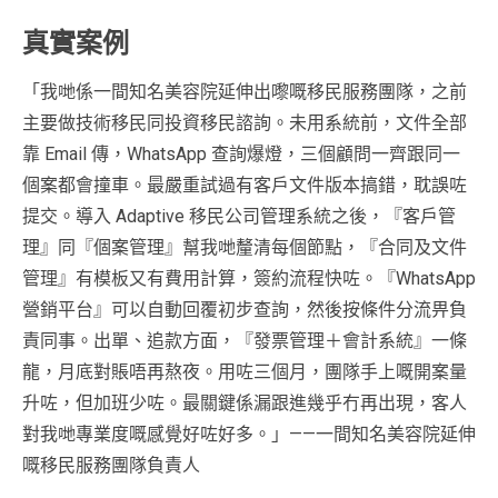
真實案例
「我哋係一間知名美容院延伸出嚟嘅移民服務團隊，之前
主要做技術移民同投資移民諮詢。未用系統前，文件全部
靠 Email 傳，WhatsApp 查詢爆燈，三個顧問一齊跟同一
個案都會撞車。最嚴重試過有客戶文件版本搞錯，耽誤咗
提交。導入 Adaptive 移民公司管理系統之後，『客戶管
理』同『個案管理』幫我哋釐清每個節點，『合同及文件
管理』有模板又有費用計算，簽約流程快咗。『WhatsApp
營銷平台』可以自動回覆初步查詢，然後按條件分流畀負
責同事。出單、追款方面，『發票管理＋會計系統』一條
龍，月底對賬唔再熬夜。用咗三個月，團隊手上嘅開案量
升咗，但加班少咗。最關鍵係漏跟進幾乎冇再出現，客人
對我哋專業度嘅感覺好咗好多。」——一間知名美容院延伸
嘅移民服務團隊負責人