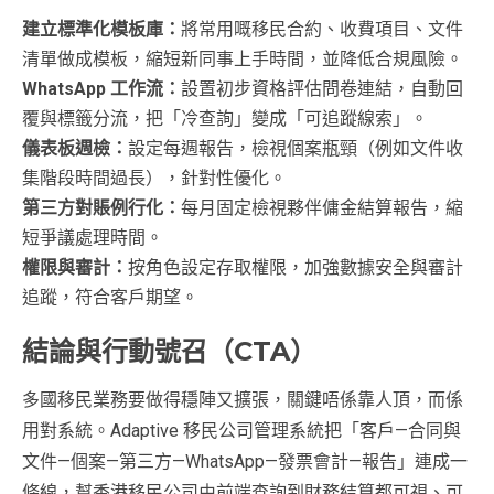
建立標準化模板庫：
將常用嘅移民合約、收費項目、文件
清單做成模板，縮短新同事上手時間，並降低合規風險。
WhatsApp 工作流：
設置初步資格評估問卷連結，自動回
覆與標籤分流，把「冷查詢」變成「可追蹤線索」。
儀表板週檢：
設定每週報告，檢視個案瓶頸（例如文件收
集階段時間過長），針對性優化。
第三方對賬例行化：
每月固定檢視夥伴傭金結算報告，縮
短爭議處理時間。
權限與審計：
按角色設定存取權限，加強數據安全與審計
追蹤，符合客戶期望。
結論與行動號召（CTA）
多國移民業務要做得穩陣又擴張，關鍵唔係靠人頂，而係
用對系統。Adaptive 移民公司管理系統把「客戶—合同與
文件—個案—第三方—WhatsApp—發票會計—報告」連成一
條線，幫香港移民公司由前端查詢到財務結算都可視、可