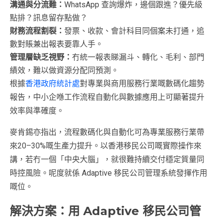
溝通與分流難：
WhatsApp 查詢爆炸，邊個跟進？優先級
點排？訊息留存點做？
財務流程割裂：
發票、收款、會計科目同個案未打通，追
數對賬兼出報表要靠人手。
管理層缺乏視野：
冇統一報表睇漏斗、轉化、毛利、部門
績效，難以做資源分配同預測。
根據
香港政府統計處
對專業與商用服務行業嘅數碼化趨勢
報告，中小企喺工作流程自動化與數據應用上可顯著提升
效率與準確度。
麥肯錫亦指出，流程數碼化與自動化可為專業服務行業帶
來20–30%嘅生產力提升。以香港移民公司嘅實際操作來
講，若冇一個「中央大腦」，就很難持續交付穩定質量同
時控風險。呢度就係 Adaptive 移民公司管理系統發揮作用
嘅位。
解決方案：用 Adaptive 移民公司管