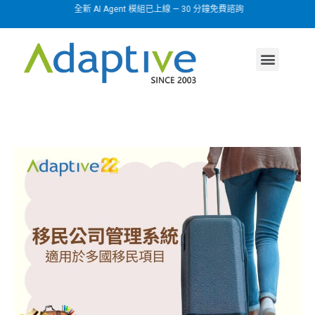
全新 AI Agent 模組已上線 — 30 分鐘免費諮詢
AI agent
行業方案
關於我們