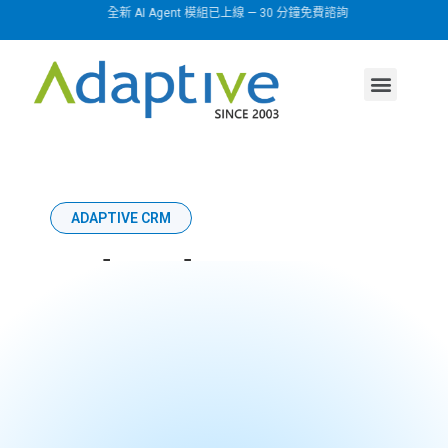
全新 AI Agent 模組已上線 — 30 分鐘免費諮詢
AI agent
行業方案
關於我們
ADAPTIVE CRM
Adaptive
CRM 系統
為企業提供全方位的管理視角，賦予企業更完善
的客戶交流能力， 最大化客戶收益率，是創新的