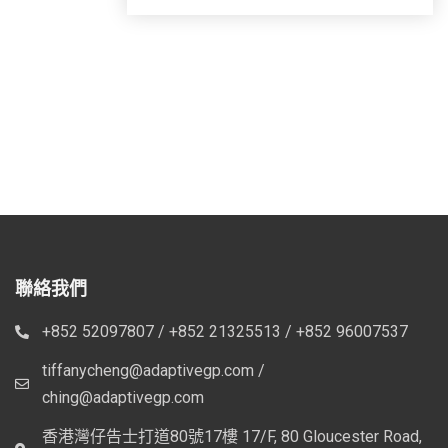
聯絡我們
+852 52097807 / +852 21325513 / +852 96007537
tiffanycheng@adaptivegp.com /
ching@adaptivegp.com
香港灣仔告士打道80號17樓 17/F, 80 Gloucester Road,