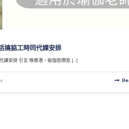
活搞掂工時同代課安排
安排 引言 喺香港，瑜伽愈嚟愈 […]
s
Re