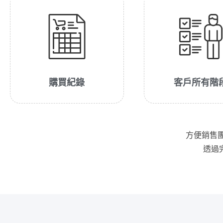
購買紀錄
客戶所有階
方便銷售
透過