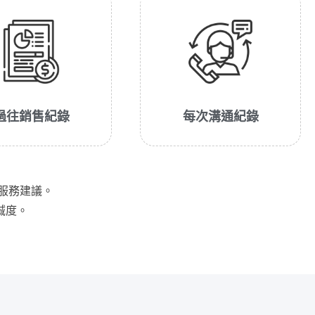
過往銷售紀錄
每次溝通紀錄
服務建議。
誠度。