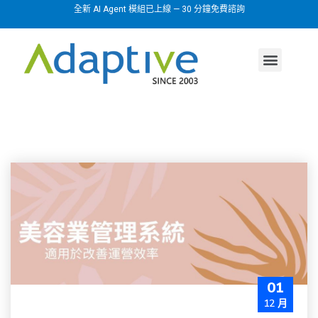
全新 AI Agent 模組已上線 — 30 分鐘免費諮詢
AI agent
行業方案
關於我們
01
12 月