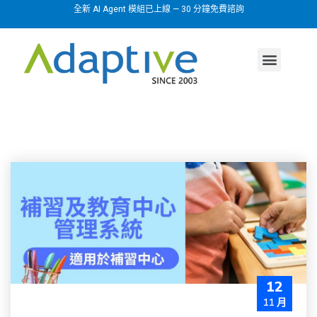
全新 AI Agent 模組已上線 — 30 分鐘免費諮詢
AI agent
行業方案
關於我們
12
11 月