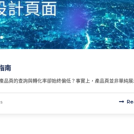
指南
品頁的查詢與轉化率卻始終偏低？事實上，產品頁並非單純展示功
s
Re