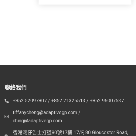
聯絡我們
+852 52097807 / +852 21325513 / +852 96007537
tiffanycheng@adaptivegp.com /
ching@adaptivegp.com
香港灣仔告士打道80號17樓 17/F, 80 Gloucester Road,