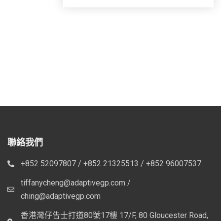
聯絡我們
+852 52097807 / +852 21325513 / +852 96007537
tiffanycheng@adaptivegp.com /
ching@adaptivegp.com
香港灣仔告士打道80號17樓 17/F, 80 Gloucester Road,