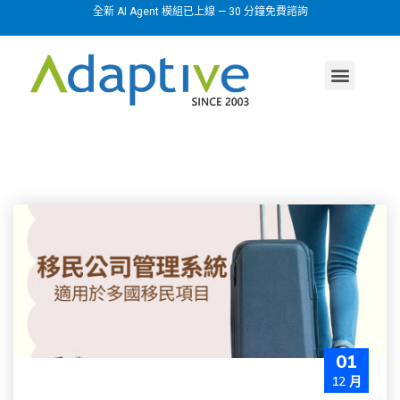
全新 AI Agent 模組已上線 — 30 分鐘免費諮詢
AI agent
行業方案
關於我們
01
12 月