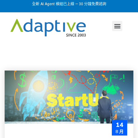
全新 AI Agent 模組已上線 — 30 分鐘免費諮詢
AI agent
行業方案
關於我們
14
8 月