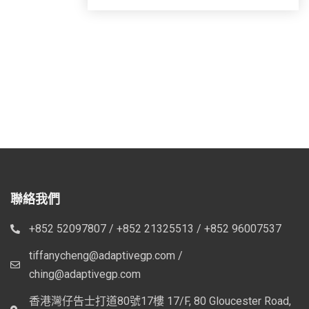
聯絡我們
+852 52097807 / +852 21325513 / +852 96007537
tiffanycheng@adaptivegp.com /
ching@adaptivegp.com
香港灣仔告士打道80號17樓 17/F, 80 Gloucester Road,