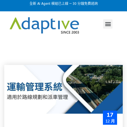
全新 AI Agent 模組已上線 — 30 分鐘免費諮詢
AI agent
行業方案
關於我們
17
12 月