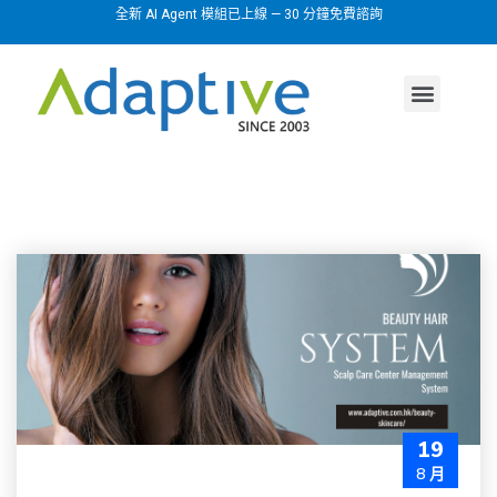
全新 AI Agent 模組已上線 — 30 分鐘免費諮詢
AI agent
行業方案
關於我們
19
8 月