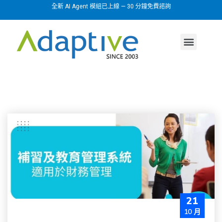
全新 AI Agent 模組已上線 — 30 分鐘免費諮詢
AI agent
行業方案
關於我們
21
10 月