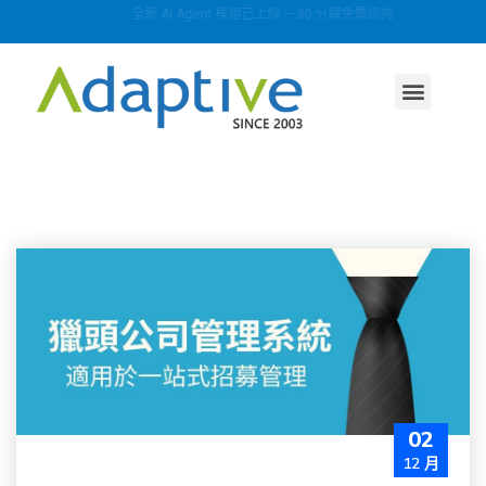
全新 AI Agent 模組已上線 — 30 分鐘免費諮詢
AI agent
行業方案
關於我們
02
12 月