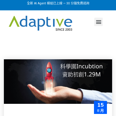
全新 AI Agent 模組已上線 — 30 分鐘免費諮詢
AI agent
行業方案
關於我們
15
8 月