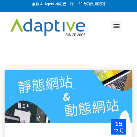
全新 AI Agent 模組已上線 — 30 分鐘免費諮詢
AI agent
行業方案
關於我們
15
12 月