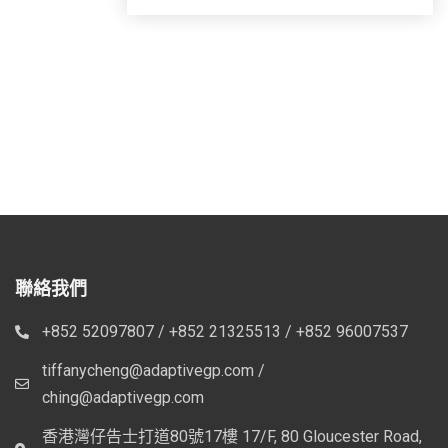
聯絡我們
+852 52097807 / +852 21325513 / +852 96007537
tiffanycheng@adaptivegp.com /
ching@adaptivegp.com
香港灣仔告士打道80號17樓 17/F, 80 Gloucester Road,