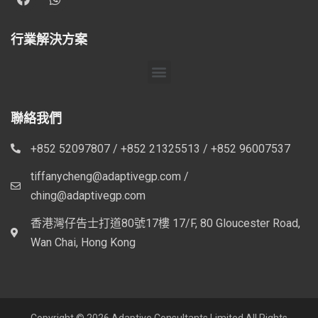
行業解決方案
聯絡我們
+852 52097807 / +852 21325513 / +852 96007537
tiffanycheng@adaptivegp.com /
ching@adaptivegp.com
香港灣仔告士打道80號17樓 17/F, 80 Gloucester Road,
Wan Chai, Hong Kong
Copyright © 2026 Adaptive Consultants Limited All Rights